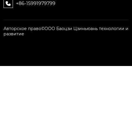
+86-15991979799

Авторское право©ООО Баоцзи Цзиньюань технологии и
развитие