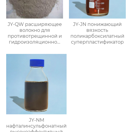
JY-QW расширяющее
JY-JN понижающий
волокно для
вязкость
противотрещинной и
поликарбоксилатный
гидроизоляционной
суперпластификатор
защиты
JY-NM
нафталинсульфонатный
высокоэффективный