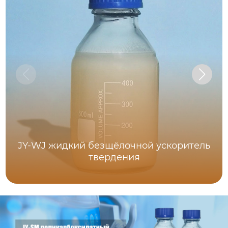
JY-WJ жидкий безщёлочной ускоритель
твердения