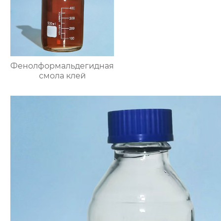
Фенолформальдегидная
смола клей