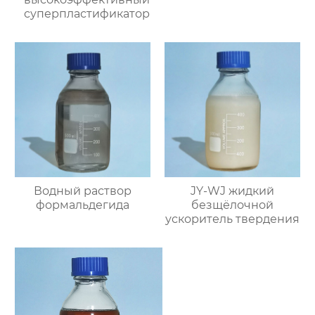
суперпластификатор
Водный раствор
JY-WJ жидкий
формальдегида
безщёлочной
ускоритель твердения