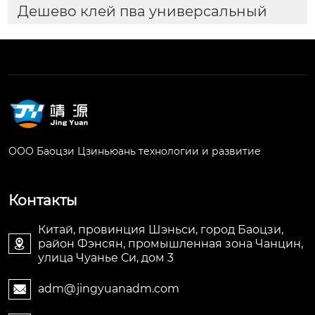
Дешево клей пва универсальный
ООО Баоцзи Цзиньюань технологии и развитие
Контакты
Китай, провинция Шэньси, город Баоцзи,
район Фэнсян, промышленная зона Чанцин,

улица Чуанье Си, дом 3
adm@jingyuanadm.com
