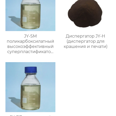
JY-SM
Диспергатор JY-H
поликарбоксилатный
(диспергатор для
высокоэффективный
крашения и печати)
суперпластификатор
(содержание твёрдого
вещества ≥50%)