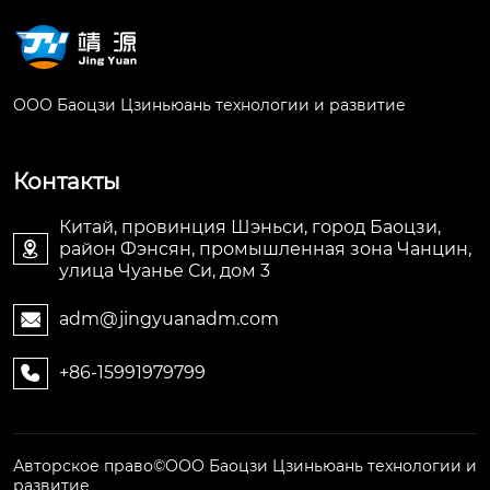
ООО Баоцзи Цзиньюань технологии и развитие
Контакты
Китай, провинция Шэньси, город Баоцзи,
район Фэнсян, промышленная зона Чанцин,

улица Чуанье Си, дом 3
adm@jingyuanadm.com

+86-15991979799

Авторское право©ООО Баоцзи Цзиньюань технологии и
развитие