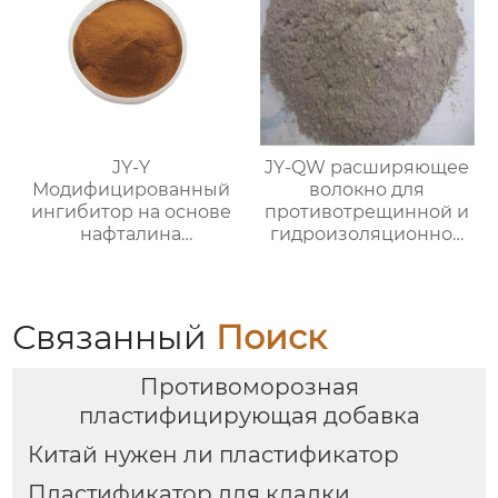
JY-Y
JY-QW расширяющее
Модифицированный
волокно для
ингибитор на основе
противотрещинной и
нафталина
гидроизоляционной
(фосфатный
защиты
суспензионный
водоредуцирующий
агент)
Связанный
Поиск
Противоморозная
пластифицирующая добавка
Китай нужен ли пластификатор
Пластификатор для кладки