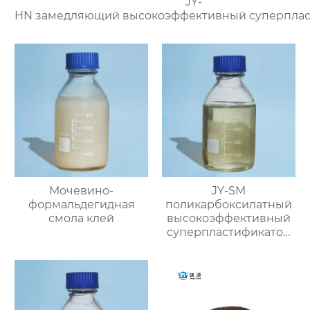
JY-
HN замедляющий высокоэффективный суперплас
Мочевино-
JY-SM
формальдегидная
поликарбоксилатный
смола клей
высокоэффективный
суперпластификатор
(содержание твёрдого
вещества ≥40%)