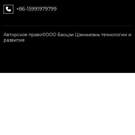
+86-15991979799

Авторское право©ООО Баоцзи Цзиньюань технологии и
развитие