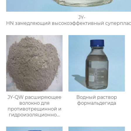
JY-
HN замедляющий высокоэффективный суперплас
JY-QW расширяющее
Водный раствор
волокно для
формальдегида
противотрещинной и
гидроизоляционной
защиты