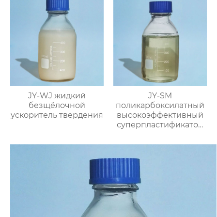
JY-WJ жидкий
JY-SM
безщёлочной
поликарбоксилатный
ускоритель твердения
высокоэффективный
суперпластификатор
(содержание твёрдого
вещества ≥40%)