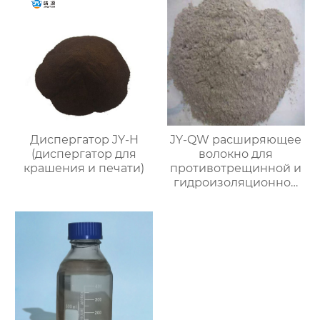
Диспергатор JY-H
JY-QW расширяющее
(диспергатор для
волокно для
крашения и печати)
противотрещинной и
гидроизоляционной
защиты