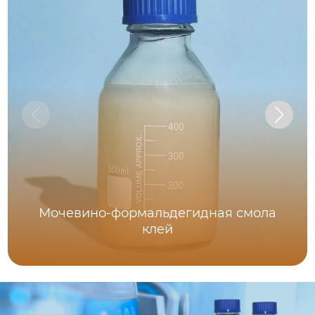
Мочевино-формальдегидная смола
клей