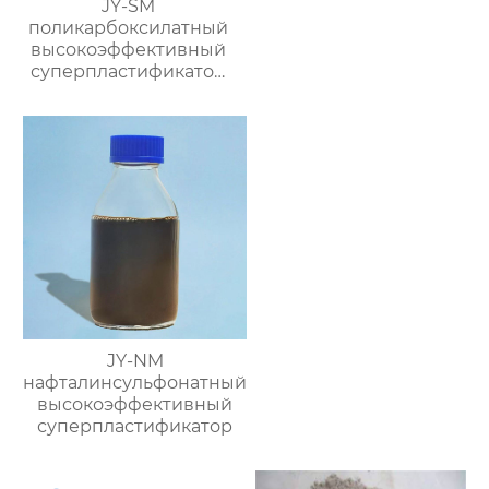
JY-SM
поликарбоксилатный
высокоэффективный
суперпластификатор
(содержание твёрдого
вещества ≥50%)
JY-NM
нафталинсульфонатный
высокоэффективный
суперпластификатор