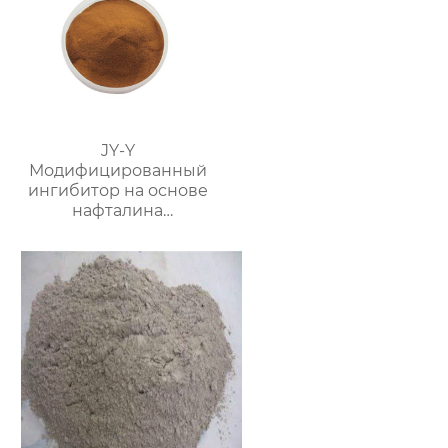
JY-Y
Модифицированный
ингибитор на основе
нафталина
(фосфатный
суспензионный
водоредуцирующий
агент)