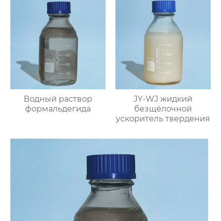
Водный раствор
JY-WJ жидкий
формальдегида
безщёлочной
ускоритель твердения