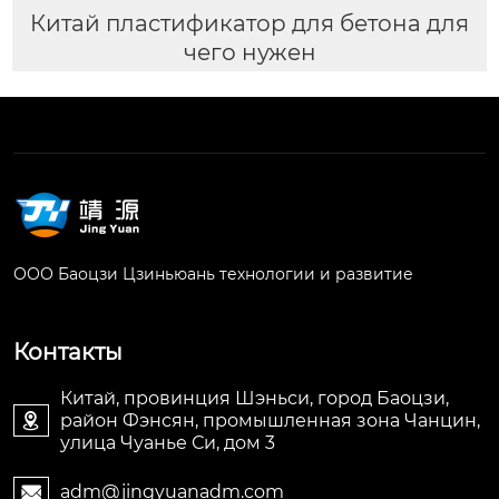
Китай пластификатор для бетона для
чего нужен
ООО Баоцзи Цзиньюань технологии и развитие
Контакты
Китай, провинция Шэньси, город Баоцзи,
район Фэнсян, промышленная зона Чанцин,

улица Чуанье Си, дом 3
adm@jingyuanadm.com
