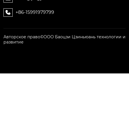
+86-15991979799

Авторское право©ООО Баоцзи Цзиньюань технологии и
развитие