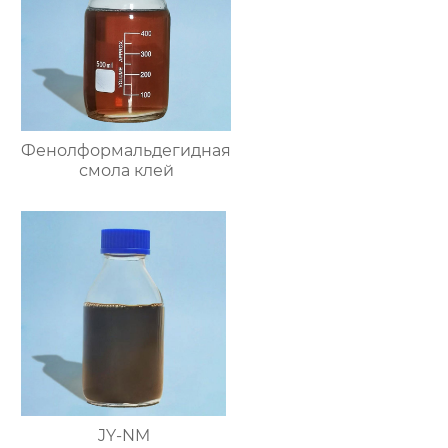
Фенолформальдегидная
смола клей
JY-NM