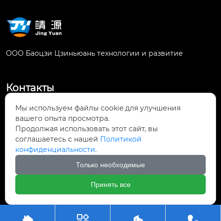
ООО Баоцзи Цзиньюань технологии и развитие
Контакты
Китай, провинция Шэньси, город Баоцзи,
Мы используем файлы cookie для улучшения
район Фэнсян, промышленная зона Чанцин,

вашего опыта просмотра.
улица Чуанье Си, дом 3
Продолжая использовать этот сайт, вы
соглашаетесь с нашей
Политикой
конфиденциальности.
adm@jingyuanadm.com

Только необходимые
+86-15991979799

Принять все
Авторское право©ООО Баоцзи Цзиньюань технологии и



