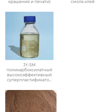
крашения и печати)
смола клей
JY-SM
поликарбоксилатный
высокоэффективный
суперпластификатор
(содержание твёрдого
вещества ≥50%)