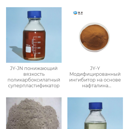
JY-JN понижающий
JY-Y
вязкость
Модифицированный
поликарбоксилатный
ингибитор на основе
суперпластификатор
нафталина
(фосфатный
суспензионный
водоредуцирующий
агент)