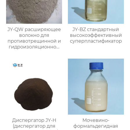
JY-QW расширяющее
JY-BZ стандартный
волокно для
высокоэффективный
противотрещинной и
суперпластификатор
гидроизоляционной
защиты
Диспергатор JY-H
Мочевино-
(диспергатор для
формальдегидная