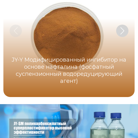
JY-Y Модифицированный ингибитор на
основе нафталина (фосфатный
суспензионный водоредуцирующий
агент)