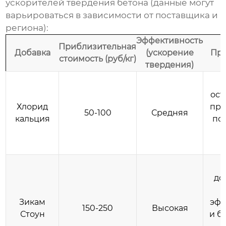
ускорителей твердения бетона (данные могут
варьироваться в зависимости от поставщика и
региона):
Эффективность
Приблизительная
Добавка
(ускорение
Пр
стоимость (руб/кг)
твердения)
Т
ост
Хлорид
при
50-100
Средняя
кальция
по
д
б
до
Зикам
эфф
150-250
Высокая
Стоун
и б