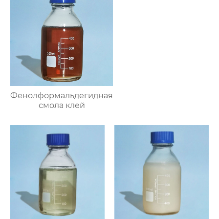
Фенолформальдегидная
смола клей