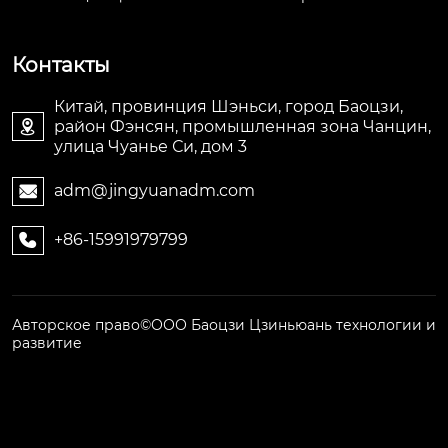
Контакты
Китай, провинция Шэньси, город Баоцзи,
район Фэнсян, промышленная зона Чанцин,

улица Чуанье Си, дом 3
adm@jingyuanadm.com

+86-15991979799

Авторское право©ООО Баоцзи Цзиньюань технологии и
развитие