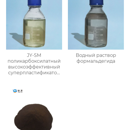
JY-SM
Водный раствор
поликарбоксилатный
формальдегида
высокоэффективный
суперпластификатор
(содержание твёрдого
вещества ≥50%)