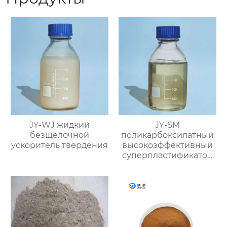
JY-WJ жидкий
JY-SM
безщёлочной
поликарбоксилатный
ускоритель твердения
высокоэффективный
суперпластификатор
(содержание твёрдого
вещества ≥50%)