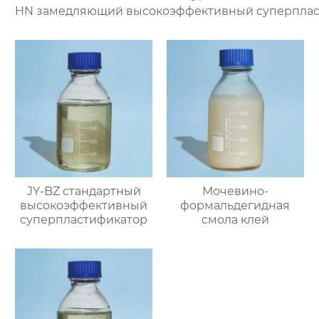
HN замедляющий высокоэффективный суперплас
JY-BZ стандартный
Мочевино-
высокоэффективный
формальдегидная
суперпластификатор
смола клей