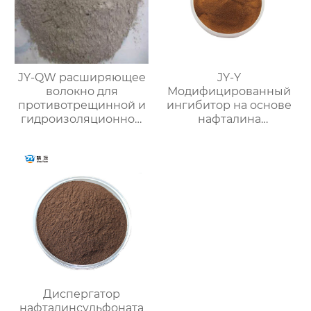
JY-QW расширяющее
JY-Y
волокно для
Модифицированный
противотрещинной и
ингибитор на основе
гидроизоляционной
нафталина
защиты
(фосфатный
суспензионный
водоредуцирующий
агент)
Диспергатор
нафталинсульфоната