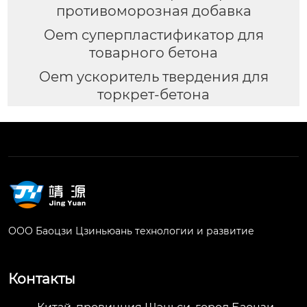
противоморозная добавка
Oem суперпластификатор для
товарного бетона
Oem ускоритель твердения для
торкрет-бетона
ООО Баоцзи Цзиньюань технологии и развитие
Контакты