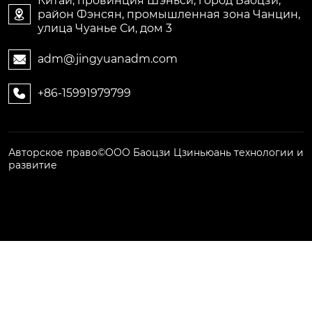
Китай, провинция Шэньси, город Баоцзи,
район Фэнсян, промышленная зона Чанцин,

улица Чуанье Си, дом 3
adm@jingyuanadm.com

+86-15991979799

Авторское право©ООО Баоцзи Цзиньюань технологии и
развитие