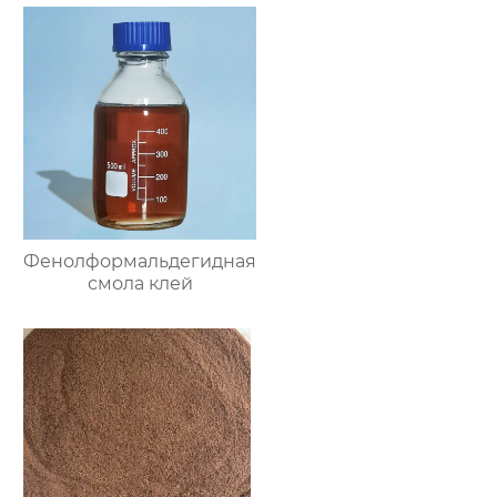
Фенолформальдегидная
смола клей