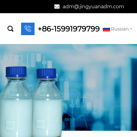
adm@jingyuanadm.com

+86-15991979799


Russian
▼