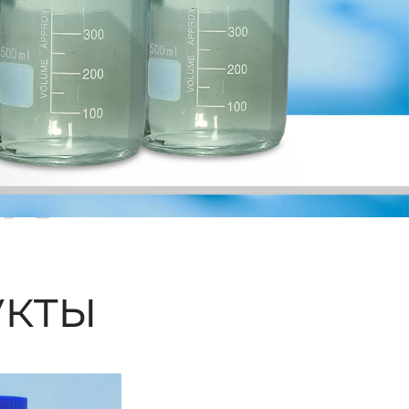
ые
кты