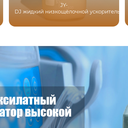
JY-
DJ жидкий низкощёлочной ускоритель т