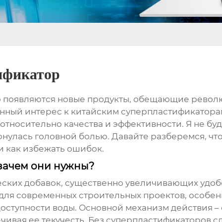
ификатор
 появляются новые продукты, обещающие револю
нный интерес к китайским
суперпластификатора
относительно качества и эффективности. Я не буд
рнулась головной болью. Давайте разберемся, что
и как избежать ошибок.
 зачем они нужны?
еских добавок, существенно увеличивающих удо
 для современных строительных проектов, особе
доступности воды. Основной механизм действия 
ечивая ее текучесть. Без суперпластификаторов 