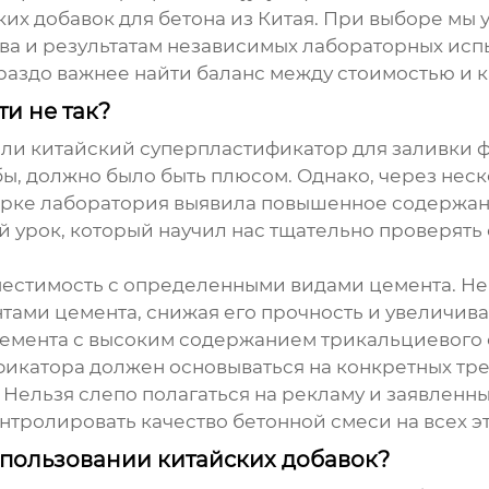
их добавок для бетона
из Китая. При выборе мы
а и результатам независимых лабораторных испы
ораздо важнее найти баланс между стоимостью и к
и не так?
али китайский
суперпластификатор
для заливки ф
 бы, должно было быть плюсом. Однако, через не
ерке лаборатория выявила повышенное содержани
 урок, который научил нас тщательно проверять 
вместимость с определенными видами цемента. Н
тами цемента, снижая его прочность и увеличив
емента с высоким содержанием трикальциевого с
фикатора
должен основываться на конкретных тре
 Нельзя слепо полагаться на рекламу и заявленн
тролировать качество бетонной смеси на всех эт
пользовании китайских добавок?