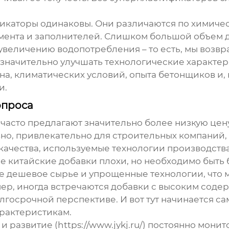
фикаторы одинаковы. Они различаются по химичес
мента и заполнителей. Слишком большой объем 
увеличению водопотребления – то есть, мы возв
начительно улучшать технологические характери
она, климатических условий, опыта бетонщиков и, 
и.
опроса
часто предлагают значительно более низкую цен
но, привлекательно для строительных компаний, 
 качества, используемые технологии производства
все китайские добавки плохи, но необходимо быть
 дешевое сырье и упрощенные технологии, что м
ер, иногда встречаются добавки с высоким соде
олгосрочной перспективе. И вот тут начинается са
арактеристикам.
 развитие (https://www.jykj.ru/) постоянно мони