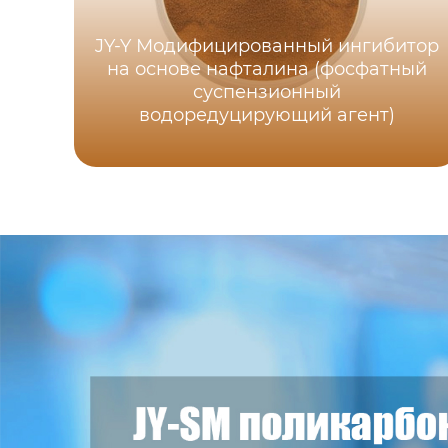
JY-Y Модифицированный ингибитор
на основе нафталина (фосфатный
суспензионный
водоредуцирующий агент)