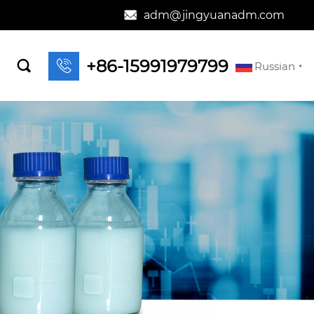
adm@jingyuanadm.com

+86-15991979799


Russian
▼