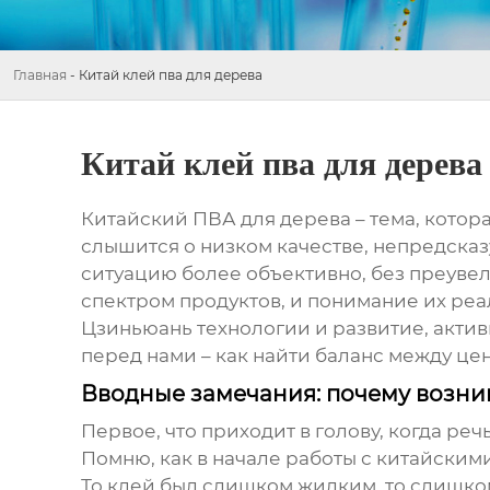
Главная
-
Китай клей пва для дерева
Китай клей пва для дерева
Китайский ПВА для дерева
– тема, котор
слышится о низком качестве, непредсказ
ситуацию более объективно, без преуве
спектром продуктов, и понимание их реа
Цзиньюань технологии и развитие, активн
перед нами – как найти баланс между це
Вводные замечания: почему возни
Первое, что приходит в голову, когда реч
Помню, как в начале работы с китайским
То клей был слишком жидким, то слишком