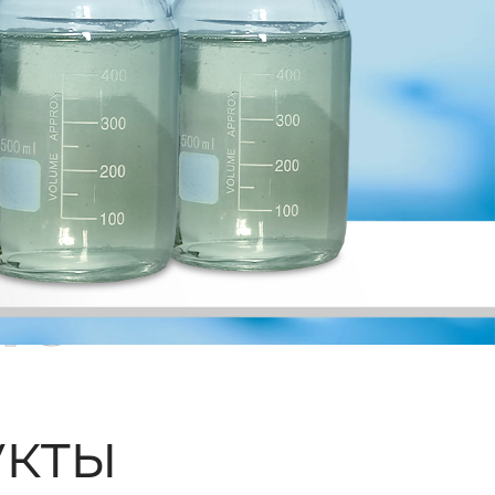
ые
кты