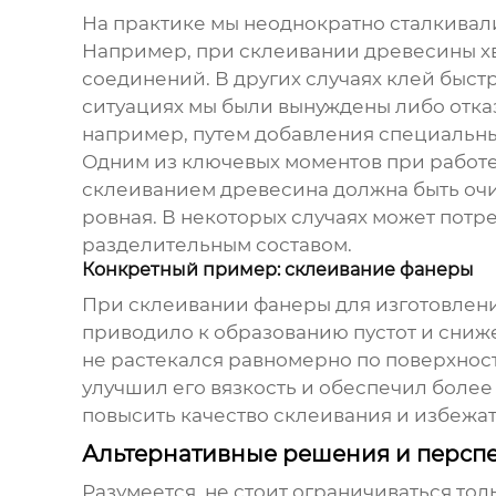
На практике мы неоднократно сталкивали
Например, при склеивании древесины хв
соединений. В других случаях клей быстр
ситуациях мы были вынуждены либо отказ
например, путем добавления специальн
Одним из ключевых моментов при работ
склеиванием древесина должна быть очищ
ровная. В некоторых случаях может пот
разделительным составом.
Конкретный пример: склеивание фанеры
При склеивании фанеры для изготовлени
приводило к образованию пустот и сниже
не растекался равномерно по поверхнос
улучшил его вязкость и обеспечил боле
повысить качество склеивания и избежат
Альтернативные решения и персп
Разумеется, не стоит ограничиваться т