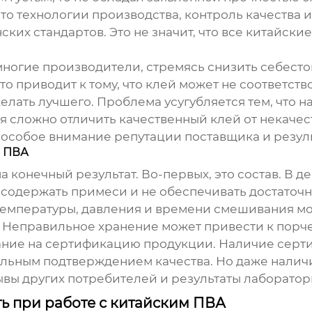
то технологии производства, контроль качества 
ских стандартов. Это не значит, что все китайск
 многие производители, стремясь снизить себест
о приводит к тому, что клей может не соответств
елать лучшего. Проблема усугубляется тем, что 
я сложно отличить качественный клей от некачес
особое внимание репутации поставщика и резуль
о ПВА
 конечный результат. Во-первых, это состав. В д
содержать примеси и не обеспечивать достаточно
температуры, давления и времени смешивания м
е. Неправильное хранение может привести к порче
мание на сертификацию продукции. Наличие серти
ельным подтверждением качества. Но даже налич
ывы других потребителей и результаты лаборато
ть при работе с китайским ПВА