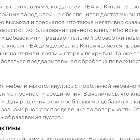
сь с ситуациями, когда клей ПВА из Китая не со
ойных пород клей не обеспечивал достаточной п
о высыхал и трескался, что также негативно сказ
аться от использования данного клея, либо искат
ых добавок или предварительной обработки пове
е с
клеем ПВА для дерева из Китая
является прави
ена от пыли, грязи и старых покрытий. Также важ
ребоваться предварительная обработка поверхно
я мебели мы столкнулись с проблемой неравном
нию прочности соединения. Выяснилось, что кле
ти. Для решения этой проблемы мы добавили в кл
е равномерное распределение по поверхности. Эт
ь образования пустот.
ективы
олько китайскими поставщиками. На рынке предс