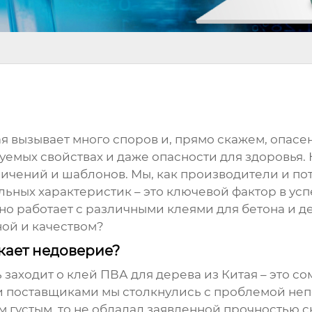
ая вызывает много споров и, прямо скажем, опасе
уемых свойствах и даже опасности для здоровья. 
личений и шаблонов. Мы, как производители и п
льных характеристик – это ключевой фактор в ус
о работает с различными клеями для бетона и де
ной и качеством?
кает недоверие?
ь заходит о
клей ПВА для дерева из Китая
– это со
и поставщиками мы столкнулись с проблемой неп
 густым, то не обладал заявленной прочностью с