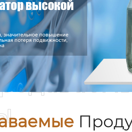
родаваем
ы
аваемые
Проду