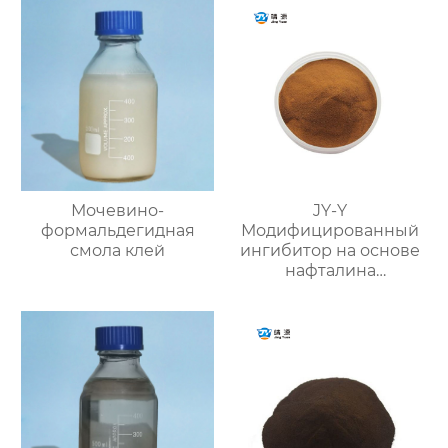
Мочевино-
JY-Y
формальдегидная
Модифицированный
смола клей
ингибитор на основе
нафталина
(фосфатный
суспензионный
водоредуцирующий
агент)