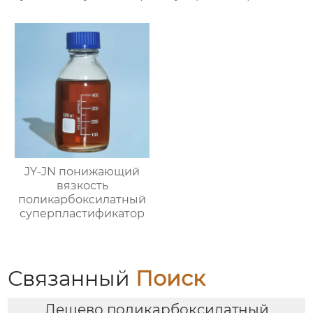
(содержание твёрдого
вещества ≥40%)
JY-JN понижающий
вязкость
поликарбоксилатный
суперпластификатор
Связанный
Поиск
Дешево поликарбоксилатный