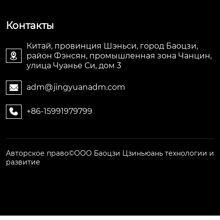
Контакты
Китай, провинция Шэньси, город Баоцзи,
район Фэнсян, промышленная зона Чанцин,

улица Чуанье Си, дом 3
adm@jingyuanadm.com

+86-15991979799

Авторское право©ООО Баоцзи Цзиньюань технологии и
развитие