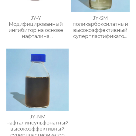
JY-Y
JY-SM
Модифицированный
поликарбоксилатный
ингибитор на основе
высокоэффективный
нафталина
суперпластификатор
(фосфатный
(содержание твёрдого
суспензионный
вещества ≥50%)
водоредуцирующий
агент)
JY-NM
нафталинсульфонатный
высокоэффективный
суперпластификатор