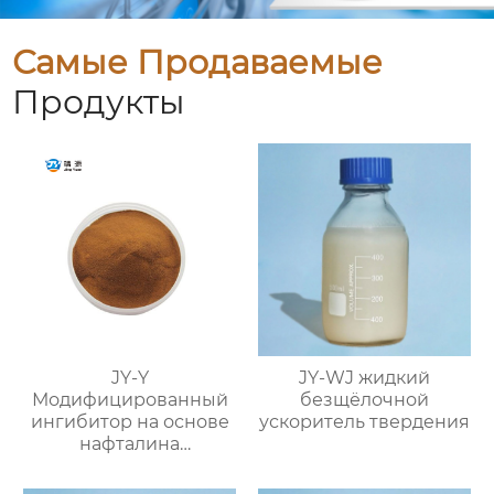
Самые Продаваемые
Продукты
JY-Y
JY-WJ жидкий
Модифицированный
безщёлочной
ингибитор на основе
ускоритель твердения
нафталина
(фосфатный
суспензионный