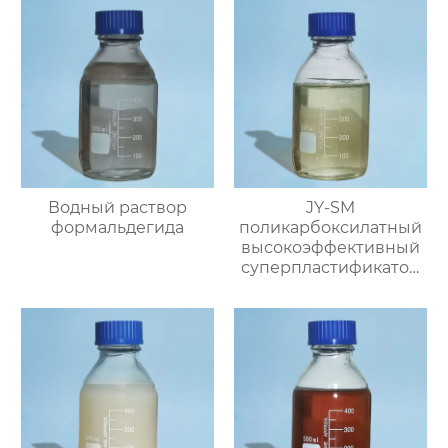
водоредуцирующий
агент)
Водный раствор
JY-SM
формальдегида
поликарбоксилатный
высокоэффективный
суперпластификатор
(содержание твёрдого
вещества ≥40%)