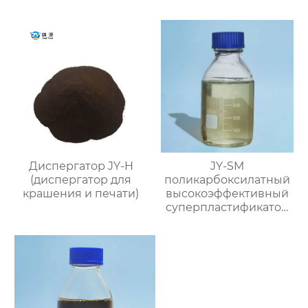
Диспергатор JY-H
JY-SM
(диспергатор для
поликарбоксилатный
крашения и печати)
высокоэффективный
суперпластификатор
(содержание твёрдого
вещества ≥50%)