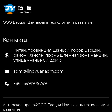
ООО Баоцзи Цзиньюань технологии и развитие
Контакты
Китай, провинция Шэньси, город Баоцзи,
район Фэнсян, промышленная зона Чанцин,

улица Чуанье Си, дом 3
adm@jingyuanadm.com

+86-15991979799

Авторское право©ООО Баоцзи Цзиньюань технологии и
развитие