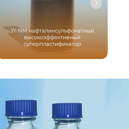
JY-NM нафталинсульфонатный
высокоэффективный
суперпластификатор