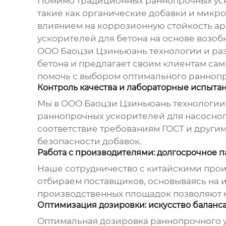
Помимо традиционных
раннопрочных ус
такие как органические добавки и микр
влиянием на коррозионную стойкость ар
ускорителей для бетона
на основе возоб
ООО Баоцзи Цзиньюань технологии и раз
бетона и предлагает своим клиентам са
помочь с выбором оптимального
раннопр
Контроль качества и лабораторные испытан
Мы в ООО Баоцзи Цзиньюань технологии 
раннопрочных ускорителей для насосног
соответствие требованиям ГОСТ и други
безопасности добавок.
Работа с производителями: долгосрочное 
Наше сотрудничество с китайскими прои
отбираем поставщиков, основываясь на и
производственных площадок позволяют н
Оптимизация дозировки: искусство баланс
Оптимальная дозировка
раннопрочного у