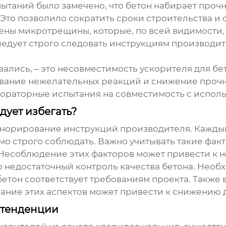
ытаний было замечено, что бетон набирает прочн
то позволило сократить сроки строительства и с
жены микротрещины, которые, по всей видимости
следует строго следовать инструкциям производит
вались, – это несовместимость
ускорителя для бе
ование нежелательных реакций и снижение проч
ораторные испытания на совместимость с испол
ует избегать?
игнорирование инструкций производителя. Кажд
о строго соблюдать. Важно учитывать такие факт
Несоблюдение этих факторов может привести к н
о недостаточный контроль качества бетона. Нео
о бетон соответствует требованиям проекта. Также
ание этих аспектов может привести к снижению 
 тенденции