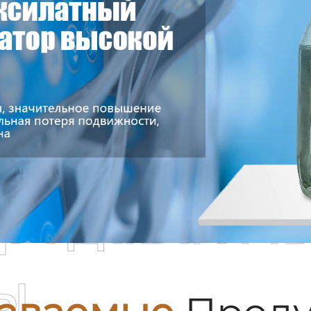
родаваем
ы