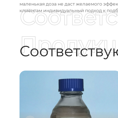
маленькая доза не даст желаемого эффе
Соответ
клиентам индивидуальный подход к подбо
Продукц
Соответств