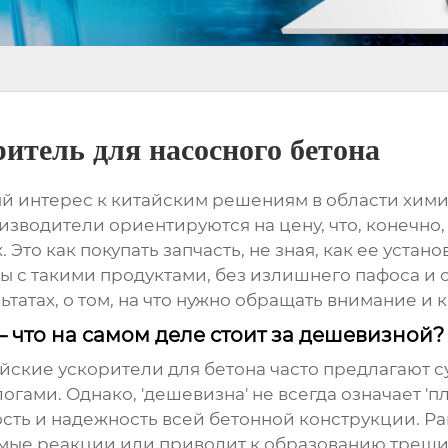
итель для насосного бетона
 интерес к китайским решениям в области химиче
изводители ориентируются на цену, что, конечно,
о как покупать запчасть, не зная, как ее устано
ы с такими продуктами, без излишнего пафоса и
ьтатах, о том, на что нужно обращать внимание и
 – что на самом деле стоит за дешевизной?
айские
ускорители для бетона
часто предлагают 
ами. Однако, 'дешевизна' не всегда означает 'пл
сть и надежность всей бетонной конструкции. Ра
мые реакции или приводит к образованию трещин