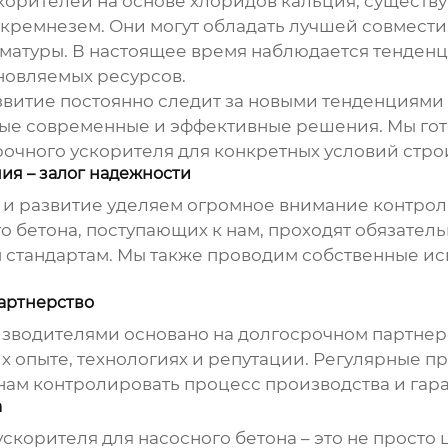
корителей
на основе хлоридов кальция, существ
окремнезем. Они могут обладать лучшей совмест
матуры. В настоящее время наблюдается тенденц
новляемых ресурсов.
витие постоянно следит за новыми тенденциями 
мые современные и эффективные решения. Мы гот
очного ускорителя
для конкретных условий стро
ия – залог надежности
и развитие уделяем огромное внимание контрол
о бетона
, поступающих к нам, проходят обязате
м стандартам. Мы также проводим собственные и
партнерство
зводителями основано на долгосрочном партнер
х опыте, технологиях и репутации. Регулярные п
ам контролировать процесс производства и гара
а
скорителя для насосного бетона
– это не просто