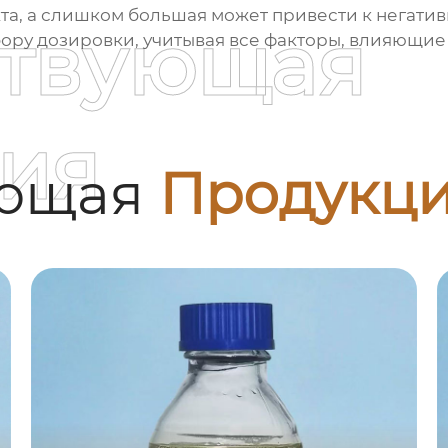
кта, а слишком большая может привести к негати
ствующая
ру дозировки, учитывая все факторы, влияющие 
ия
ующая
Продукц