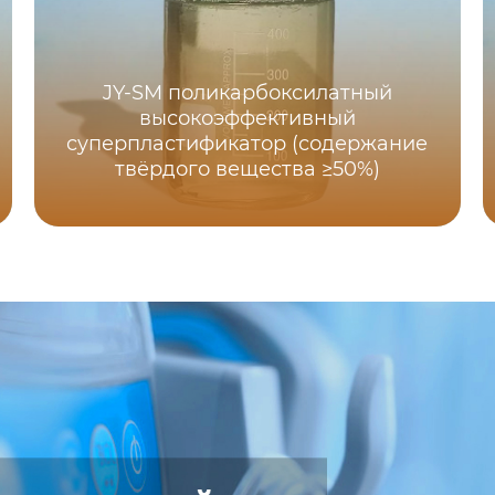
JY-SM поликарбоксилатный
высокоэффективный
суперпластификатор (содержание
твёрдого вещества ≥50%)