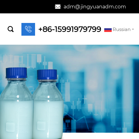
adm@jingyuanadm.com

+86-15991979799


Russian
▼