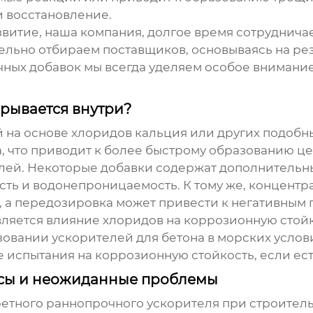
и восстановление.
витие, наша компания, долгое время сотруднича
ельно отбираем поставщиков, основываясь на ре
чных добавок
мы всегда уделяем особое внимание
крывается внутри?
й
на основе хлоридов кальция или других подобн
, что приводит к более быстрому образованию це
елей. Некоторые добавки содержат дополнительны
ость и водонепроницаемость. К тому же, концентр
, а передозировка может привести к негативным 
яется влияние хлоридов на коррозионную стойко
ьзовании
ускорителей для бетона
в морских услови
испытания на коррозионную стойкость, если ест
йсы и неожиданные проблемы
ретного
раннопрочного ускорителя
при строитель