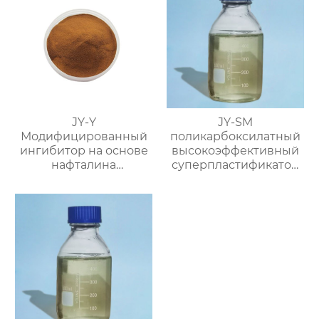
JY-Y
JY-SM
Модифицированный
поликарбоксилатный
ингибитор на основе
высокоэффективный
нафталина
суперпластификатор
(фосфатный
(содержание твёрдого
суспензионный
вещества ≥40%)
водоредуцирующий
агент)