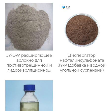
JY-QW расширяющее
Диспергатор
волокно для
нафталинсульфоната
противотрещинной и
JY-P (добавка к водной
гидроизоляционной
угольной суспензии)
защиты