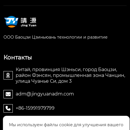
ООО Баоцзи Цзиньюань технологии и развитие
Контакты
Китай, провинция Шэньси, город Баоцзи,
район Фэнсян, промышленная зона Чанцин,

улица Чуанье Си, дом 3
adm@jingyuanadm.com

+86-15991979799

Мы используем файлы cookie для улучшения вашего