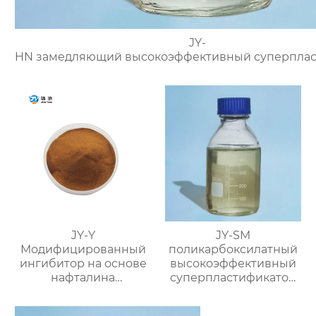
JY-
HN замедляющий высокоэффективный суперплас
JY-Y
JY-SM
Модифицированный
поликарбоксилатный
ингибитор на основе
высокоэффективный
нафталина
суперпластификатор
(фосфатный
(содержание твёрдого
суспензионный
вещества ≥50%)