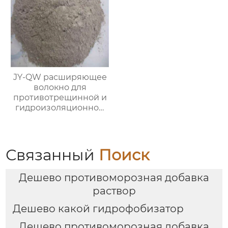
JY-QW расширяющее
волокно для
противотрещинной и
гидроизоляционной
защиты
Связанный
Поиск
Дешево противоморозная добавка
раствор
Дешево какой гидрофобизатор
Дешево противоморозная добавка