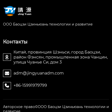
ООО Баоцзи Цзиньюань технологии и развитие
Контакты
Китай, провинция Шэньси, город Баоцзи,
район Фэнсян, промышленная зона Чанцин,

улица Чуанье Си, дом 3
adm@jingyuanadm.com

+86-15991979799

Авторское право©ООО Баоцзи Цзиньюань технологии и
развитие