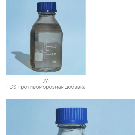
водоредуцирующий
агент)
JY-
FDS противоморозная добавка