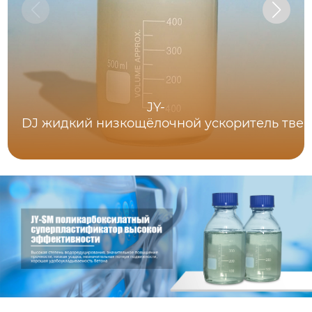
JY-
DJ жидкий низкощёлочной ускоритель тве