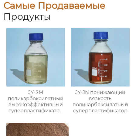
Самые Продаваемые
Продукты
JY-SM
JY-JN понижающий
поликарбоксилатный
вязкость
высокоэффективный
поликарбоксилатный
суперпластификатор
суперпластификатор
(содержание твёрдого
вещества ≥40%)