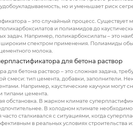
удобоукладываемость, но и уменьшает риск сегр
фикатора – это случайный процесс. Существует м
поликарбоксилатов и полиамидов до каустически
ых задач. Например, поликарбоксилаты – это наи
широким спектром применения. Полиамиды обычн
цементного молока.
перпластификатора для бетона раствор
ра для бетона раствор
– это сложная задача, тре
ной смеси: тип цемента, добавки, заполнители. 
тами. Например, каустические каучуки могут сн
и типами цемента.
я обстановка. В жарком климате суперпластифи
дпочтительнее. В холодном климате необходимо
 я часто сталкивался с ситуациями, когда суперп
ффективным в реальных условиях строительства и