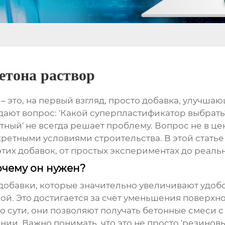
етона раствор
– это, на первый взгляд, просто добавка, улучш
адают вопрос: 'Какой суперпластификатор выбрать?'
тный' не всегда решает проблему. Вопрос не в це
кретными условиями строительства. В этой стать
их добавок, от простых экспериментах до реаль
очему он нужен?
добавки, которые значительно увеличивают удоб
чной. Это достигается за счет уменьшения поверх
 сути, они позволяют получать бетонные смеси 
ии. Важно понимать, что это не просто 'резинов