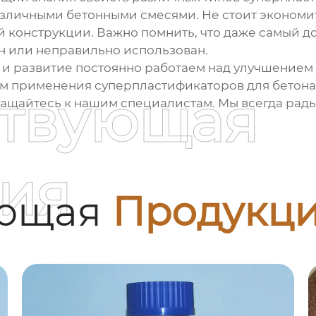
азличными бетонными смесями. Не стоит экономить
ей конструкции. Важно помнить, что даже самый 
н или неправильно использован.
и развитие постоянно работаем над улучшением 
ам применения
суперпластификаторов для бетона
ствующая
ращайтесь к нашим специалистам. Мы всегда рады
ия
ующая
Продукц