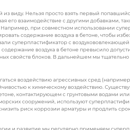
ый из виду. Нельзя просто взять первый попавший
ывая его взаимодействие с другими добавками, т
. Например, при совместном использовании суп
ровать содержание воздуха в бетоне, чтобы изб
овали суперпластификатор с воздухововлекающей
е содержание воздуха в бетоне превысило допус
ых свойств блоков. В дальнейшем мы тщательно 
гаться воздействию агрессивных сред (например,
йчивостью к химическому воздействию. Существ
етоне, контактирующем с грунтовыми водами ил
е морских сооружений, используют суперпластифи
 снизить риск коррозии арматуры и продлить сро
огии и развитие мы регулярно применяем
суперп