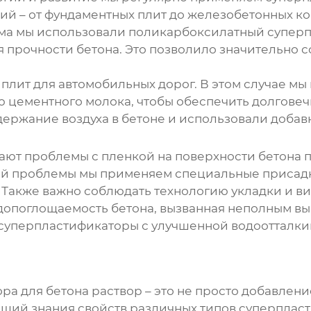
ий – от фундаментных плит до железобетонных к
ома мы использовали поликарбоксилатный супер
прочности бетона. Это позволило значительно со
плит для автомобильных дорог. В этом случае м
цементного молока, чтобы обеспечить долговеч
ержание воздуха в бетоне и использовали добав
икают проблемы с пленкой на поверхности бетона
ой проблемы мы применяем специальные присадк
Также важно соблюдать технологию укладки и ви
допоглощаемость бетона, вызванная неполным в
суперпластификаторы с улучшенной водоотталк
ра для бетона раствор
– это не просто добавлен
ющий знания свойств различных типов суперпласт