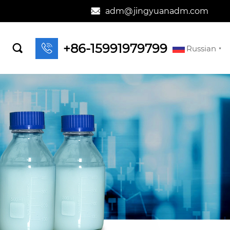
adm@jingyuanadm.com

+86-15991979799


Russian
▼