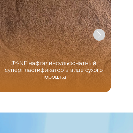
JY-NF нафталинсульфонатный
суперпластификатор в виде сухого
су
порошка