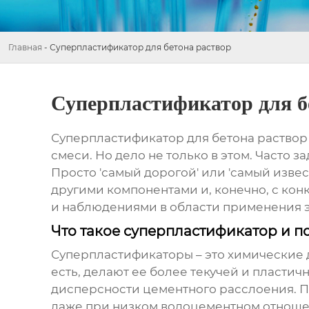
Главная
-
Суперпластификатор для бетона раствор
Суперпластификатор для б
Суперпластификатор для бетона раствор
смеси. Но дело не только в этом. Часто з
Просто 'самый дорогой' или 'самый извес
другими компонентами и, конечно, с кон
и наблюдениями в области применения эт
Что такое суперпластификатор и п
Суперпластификаторы – это химические 
есть, делают ее более текучей и пласти
дисперсности цементного расслоения. По
даже при низком водоцементном отношен