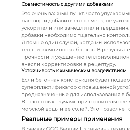
Совместимость с другими добавками
Это очень важный пункт, часто упускаем
раствор
и добавить его в смесь, не учит
ускорители или замедлители твердения
добавки необходимо тщательно контроли
Я помню один случай, когда мы использ
теплоизоляционных блоков. В результат
прочности и ухудшению теплоизоляционн
внесли корректировки в рецептуру.
Устойчивость к химическим воздействиям
Если бетонная конструкция будет подвер
суперпластификатор с повышенной усто
предназначенные для использования в б
В некоторых случаях, при строительств
морской воды и ее солей. Это позволяет
Реальные примеры применения
В рамках ООО Баоцзи Цзиньюань технол