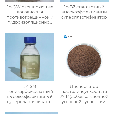
JY-QW расширяющее
JY-BZ стандартный
волокно для
высокоэффективный
противотрещинной и
суперпластификатор
гидроизоляционной
защиты
JY-SM
Диспергатор
поликарбоксилатный
нафталинсульфоната
высокоэффективный
JY-P (добавка к водной
суперпластификатор
угольной суспензии)
(содержание твёрдого
вещества ≥50%)