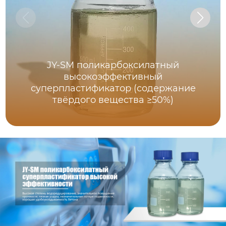
JY-SM поликарбоксилатный
высокоэффективный
суперпластификатор (содержание
твёрдого вещества ≥50%)