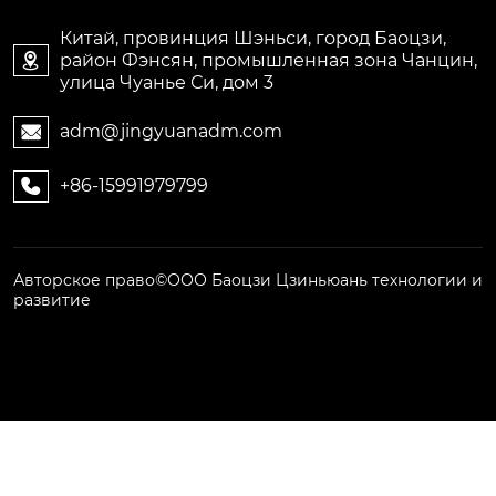
Китай, провинция Шэньси, город Баоцзи,
район Фэнсян, промышленная зона Чанцин,

улица Чуанье Си, дом 3
adm@jingyuanadm.com

+86-15991979799

Авторское право©ООО Баоцзи Цзиньюань технологии и
развитие